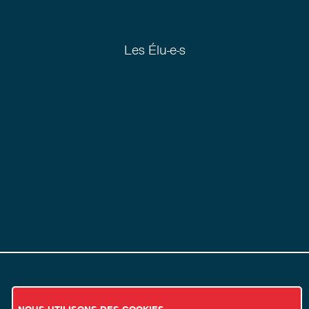
Les Élu-e-s
NOUS UTILISONS DES COOKIES