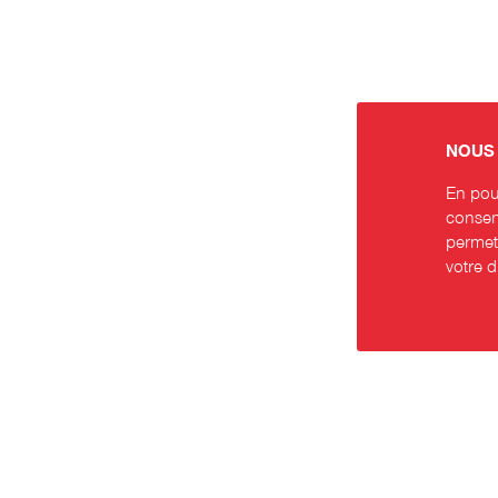
NOUS 
En pour
consent
permett
votre 
Contact
Rése