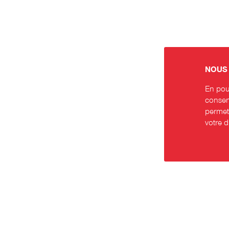
NOUS 
En pour
consent
permett
votre 
Contact
Rése