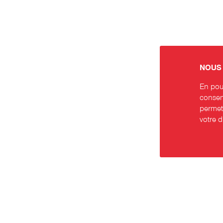
NOUS 
En pour
consent
permett
votre 
Contact
Rése